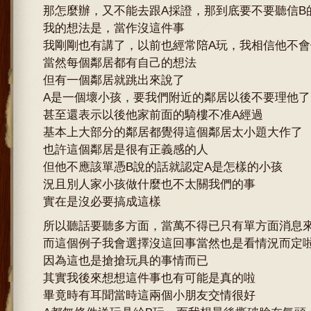
那怎麼辦，又不能去跟A採證，那到底要不要聽信B
我的想法是，當作沒這件事
我剛剛也有講了，以前也經常陪A玩，我相信他不會
當然每個鄰居都有自己的想法
但有一個鄰居就跳出來說了
A是一個壞小孩，要我們附近的鄰居以後不要理他了
甚至還表示以後他家前面的騎樓不准A經過
基本上大部分的鄰居都覺得這個鄰居太小題大作了
也許這個鄰居是很有正義感的人
但他不應該單憑B說的話就認定A是怎樣的小孩
況且別人家小孩做什麼也不太關我們的事
實在是沒必要搞成這樣
所以聽話要聽多方面，當萬不得已只有單方面消息
而這個例子我會選擇沒這回事當然也是看情況而定
因為這也是搶搶玩具的事情而已
其實我後來想想這件事也有可能是真的啦
畢竟時有耳聞當時這兩個小朋友交情很好