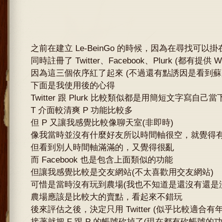
之前在建立 Le-BeinGo 的時候，因為在尋找可以掛在
同時註冊了 Twitter、Facebook、Plurk (都有提供 Wi
因為這三個依序紅了起來 (不過還有點誘因是看到蘇貞昌有
下面是我使用後的心得
Twitter 跟 Plurk 比較類似都是用簡短文字寫自
T 介面較清爽 P 功能比較多
但 P 又讓我感覺比較像聊天室(非即時)
像我當時並沒有什麼好友所以時間軸很空，就覺得
但看到別人時間軸滿滿的，又覺得很亂
而 Facebook 也是包含上面類似的功能
但讓我感覺比較是交友網站(不太喜歡用交友網站)
可惜是當時沒有玩到農場(我也不知道是還沒有還是
農場應該是比較大的賣點，看起來不錯玩
後來評估之後，決定只用 Twitter (似乎比較適合有
接著就把 F 跟 P 的帳號砍掉了(現在都有砍帳號的