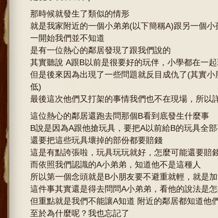
那時候就發生了類似的情形
就是我家附近的一個小弟弟(以下簡稱A)跟另一個小
一開始我們並不知道
是有一位熱心的鄰居發現了跟我們說的
其實聽說 A跟B以前是很要好的玩伴，小學都在一起
但是後來因為出現了一些問題就反目成仇了(其實小
低)
最後這次他們又打架的事情我們也不在現場，所以
這位熱心的鄰居還跑去問那個B看到底發生什麼事
B說是因為A跟他搶玩具，要把A以前給B的玩具全
還要把這些玩具壞掉的部份都要賠錢
這是有點誇張啦，玩具玩玩就好，怎麼可能還要賠
而依照我們認識的A小弟弟，知道他不是這種人
所以第一個念頭就是B小朋友要不避重就輕，就是加
這件事其實還是得去問問A小弟弟，看他的說法是怎
但重點就是我們不能讓A知道 附近的鄰居都知道他
至於為什麼呢？我也忘記了