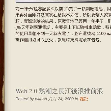
前一陣子(也忘記多久以前了)買了一顆副廠電池，
果再外面剛好沒電實在是很不方便，所以要幫人家
顆，實際測驗的結果，原廠電池已經用一年半了，
(每天零到兩通電話，主要是上下班騎機車聽歌，藍
的使用量想不到一天就沒電了，虧它還號稱 1100mah 
當作備用還可以接受，就隨時充滿電放在包包。
Web 2.0 熱潮之長江後浪推前浪
Posted by will on 八月 24, 2009 in
雜記