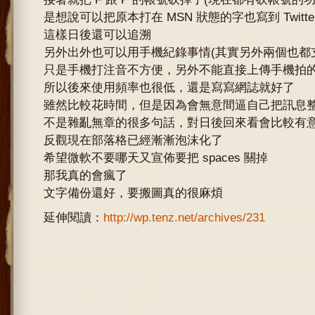
是想說可以把原本打在 MSN 狀態的字也寫到 Twitte
這樣日後還可以追溯
另外出外也可以用手機紀錄事情(其實另外兩個也都
只是手機打注音不方便，另外不能直接上傳手機拍
所以後來使用頻率也很低，還是寫寫網誌就好了
雖然比較花時間，但是因為會無意間逼自己把訊息
不是雜亂無章的很多句話，對日後回來看會比較有
反觀現在部落格已經漸漸泡沫化了
希望微軟不要哪天又宣佈要把 spaces 關掉
那我真的會瘋了
文字備份還好，要搬圖真的很麻煩
延伸閱讀：
http://wp.tenz.net/archives/231